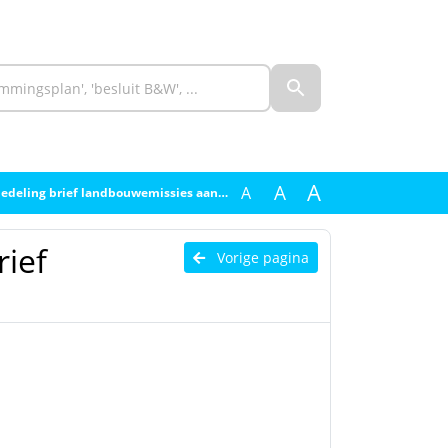
A
A
A
eling brief landbouwemissies aan LVVN
ief
Vorige pagina