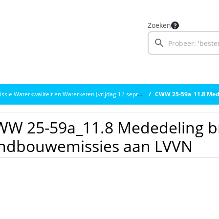
Zoeken
e Waterkwaliteit en Waterketen (vrijdag 12 september 2025)
CWW 25-59a_11.8 Meded
W 25-59a_11.8 Mededeling br
andbouwemissies aan LVVN