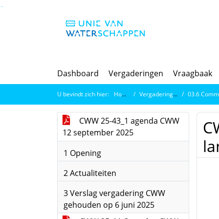
Ga naar de inhoud van deze pagina
Ga naar het zoeken
Ga naar het menu
Dashboard
Vergaderingen
Vraagbaak
U bevindt zich hier:
Home
Vergaderingen
03.6 Commissi
CWW 25-43_1 agenda CWW
CW
12 september 2025
l
1 Opening
2 Actualiteiten
3 Verslag vergadering CWW
gehouden op 6 juni 2025