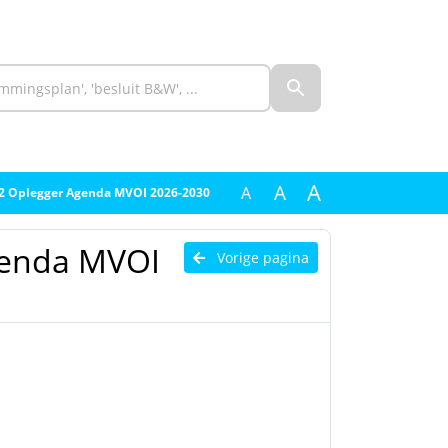
A
A
A
2 Oplegger Agenda MVOI 2026-2030
genda MVOI
Vorige pagina