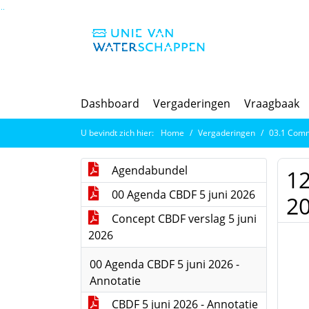
Ga naar de inhoud van deze pagina
Ga naar het zoeken
Ga naar het menu
Dashboard
Vergaderingen
Vraagbaak
U bevindt zich hier:
Home
Vergaderingen
03.1 Commis
Agendabundel
1
00 Agenda CBDF 5 juni 2026
2
Concept CBDF verslag 5 juni
2026
00 Agenda CBDF 5 juni 2026 -
Annotatie
CBDF 5 juni 2026 - Annotatie