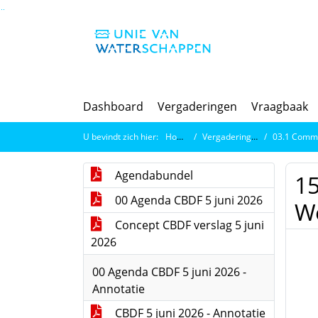
Ga naar de inhoud van deze pagina
Ga naar het zoeken
Ga naar het menu
Dashboard
Vergaderingen
Vraagbaak
U bevindt zich hier:
Home
Vergaderingen
03.1 Commissi
Agendabundel
15
00 Agenda CBDF 5 juni 2026
W
Concept CBDF verslag 5 juni
2026
00 Agenda CBDF 5 juni 2026 -
Annotatie
CBDF 5 juni 2026 - Annotatie