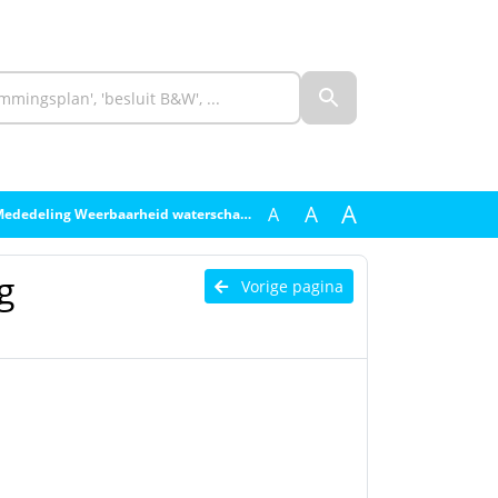
A
A
A
ededeling Weerbaarheid waterschappen
g
Vorige pagina