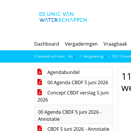
Ga naar de inhoud van deze pagina
Ga naar het zoeken
Ga naar het menu
Dashboard
Vergaderingen
Vraagbaak
U bevindt zich hier:
Home
Vergaderingen
03.1 Commissi
Agendabundel
11
00 Agenda CBDF 5 juni 2026
w
Concept CBDF verslag 5 juni
2026
00 Agenda CBDF 5 juni 2026 -
Annotatie
CBDF 5 juni 2026 - Annotatie