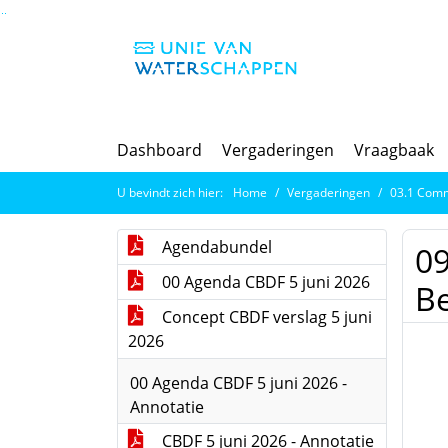
Ga naar de inhoud van deze pagina
Ga naar het zoeken
Ga naar het menu
Dashboard
Vergaderingen
Vraagbaak
U bevindt zich hier:
Home
Vergaderingen
03.1 Commis
Agendabundel
09
00 Agenda CBDF 5 juni 2026
Be
Concept CBDF verslag 5 juni
2026
00 Agenda CBDF 5 juni 2026 -
Annotatie
CBDF 5 juni 2026 - Annotatie