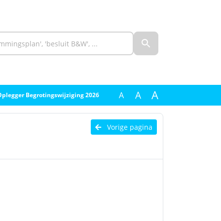
A
A
A
Oplegger Begrotingswijziging 2026
Vorige pagina