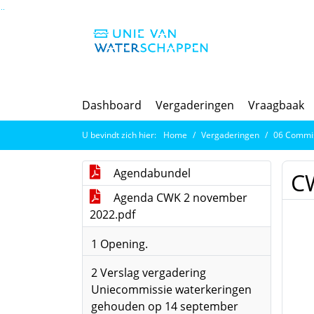
Ga naar de inhoud van deze pagina
Ga naar het zoeken
Ga naar het menu
Dashboard
Vergaderingen
Vraagbaak
U bevindt zich hier:
Home
Vergaderingen
06 Commis
Agendabundel
C
Agenda CWK 2 november
2022.pdf
1 Opening.
2 Verslag vergadering
Uniecommissie waterkeringen
gehouden op 14 september