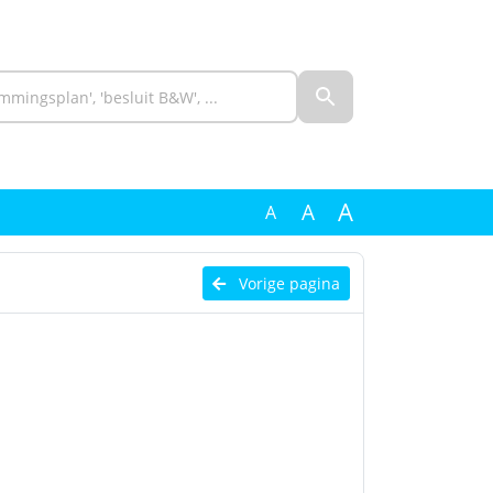
A
A
A
Vorige pagina