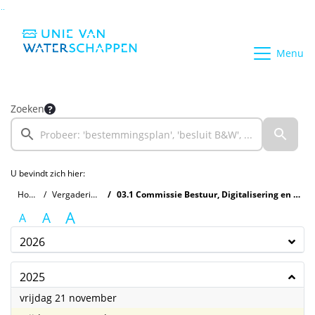
Ga naar de inhoud van deze pagina
Ga naar het zoeken
Ga naar het menu
Menu
Zoeken
U bevindt zich hier:
Home
Vergaderingen
03.1 Commissie Bestuur, Digitalisering en Financiën
A
A
A
2026
2025
2025
vrijdag 21 november