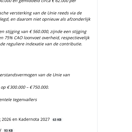
300.000 en gemiddeld circa € 62.000 per
sche versterking van de Unie reeds via de
egd, en daarom niet opnieuw als afzonderlijk
 stijging van € 560.000, zijnde een stijging
n 75% CAO loonvoet overheid, respectievelijk
de reguliere indexatie van de contributie.
eerstandsvermogen van de Unie van
 op €
300.000 – €
750.000.
entele tegenvallers
ng 2026 en Kadernota 2027
63 KB
LV
93 KB