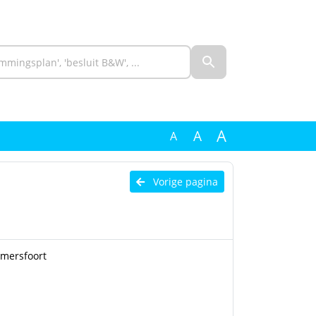
A
A
A
Vorige pagina
Amersfoort