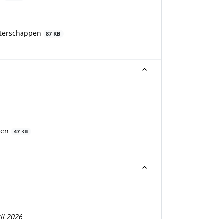
aterschappen
87 KB
ften
47 KB
il 2026