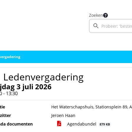
Zoeken
vergadering
1 Ledenvergadering
jdag 3 juli 2026
0 - 13:30
tie
Het Waterschapshuis, Stationsplein 89, 
zitter
Jeroen Haan
nda documenten
Agendabundel
879 KB