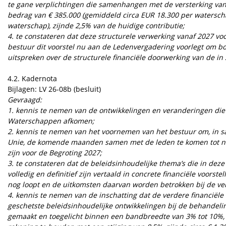
te gane verplichtingen die samenhangen met de versterking van 
bedrag van € 385.000 (gemiddeld circa EUR 18.300 per waterschap
waterschap), zijnde 2,5% van de huidige contributie;
4.
te constateren dat deze structurele verwerking vanaf 2027 voo
bestuur dit voorstel nu aan de Ledenvergadering voorlegt om bo
uitspreken over de structurele financiële doorwerking van de in
4.2. Kadernota
Bijlagen: LV 26-08b (besluit)
Gevraagd:
1.
kennis te nemen van de ontwikkelingen en veranderingen di
Waterschappen afkomen;
2.
kennis te nemen van het voornemen van het bestuur om, in s
Unie, de komende maanden samen met de leden te komen tot na
zijn voor de Begroting 2027;
3.
te constateren dat de beleidsinhoudelijke thema’s die in dez
volledig en definitief zijn vertaald in concrete financiële voorst
nog loopt en de uitkomsten daarvan worden betrokken bij de ve
4.
kennis te nemen van de inschatting dat de verdere financiële
geschetste beleidsinhoudelijke ontwikkelingen bij de behandel
gemaakt en toegelicht binnen een bandbreedte van 3% tot 10%, 