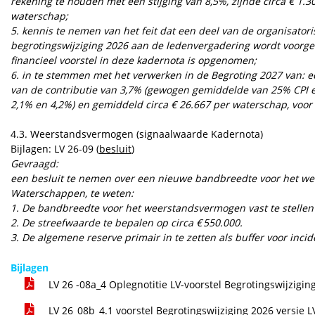
rekening te houden met een stijging van 8,5%, zijnde circa € 1.
waterschap;
5.
kennis te nemen van het feit dat een deel van de organisatori
begrotingswijziging 2026 aan de ledenvergadering wordt voorgel
financieel voorstel in deze kadernota is opgenomen;
6.
in te stemmen met het verwerken in de Begroting 2027 van: een
van de contributie van 3,7% (gewogen gemiddelde van 25% CPI e
2,1% en 4,2%) en gemiddeld circa € 26.667 per waterschap, voor 
4.3. Weerstandsvermogen (signaalwaarde Kadernota)
Bijlagen: LV 26-09 (
besluit
)
Gevraagd:
een besluit te nemen over een nieuwe bandbreedte voor het w
Waterschappen, te weten:
1. De bandbreedte voor het weerstandsvermogen vast te stellen
2. De streefwaarde te bepalen op circa €
550.000.
3. De algemene reserve primair in te zetten als buffer voor incid
Bijlagen
LV 26 -08a_4 Oplegnotitie LV-voorstel Begrotingswijzigi
LV 26_08b_4.1 voorstel Begrotingswijziging 2026 versie 