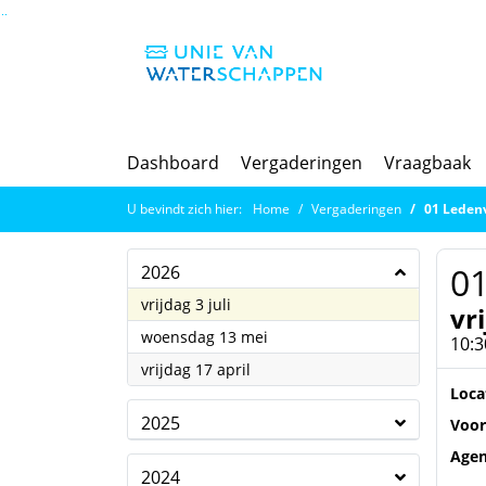
Ga naar de inhoud van deze pagina
Ga naar het zoeken
Ga naar het menu
Dashboard
Vergaderingen
Vraagbaak
U bevindt zich hier:
Home
Vergaderingen
01 Leden
0
2026
2026
vrijdag 3 juli
vri
2026
woensdag 13 mei
10:3
2026
vrijdag 17 april
Loca
2025
Voor
Age
2024