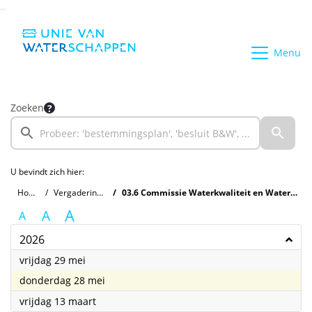
Ga naar de inhoud van deze pagina
Ga naar het zoeken
Ga naar het menu
Menu
Zoeken
U bevindt zich hier:
Home
Vergaderingen
03.6 Commissie Waterkwaliteit en Waterketen
A
A
A
2026
2026
vrijdag 29 mei
2026
donderdag 28 mei
2026
vrijdag 13 maart