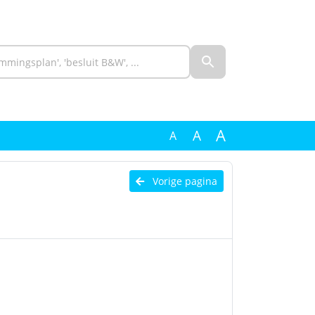
A
A
A
Vorige pagina