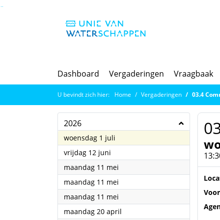
Ga naar de inhoud van deze pagina
Ga naar het zoeken
Ga naar het menu
Dashboard
Vergaderingen
Vraagbaak
U bevindt zich hier:
Home
Vergaderingen
03.4 Com
0
2026
2026
woensdag 1 juli
wo
2026
vrijdag 12 juni
13:3
2026
maandag 11 mei
Loca
2026
maandag 11 mei
Voor
2026
maandag 11 mei
Age
2026
maandag 20 april