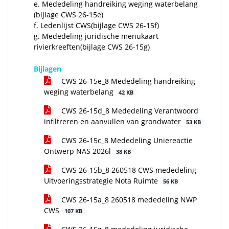
e. Mededeling handreiking weging waterbelang
(bijlage CWS 26-15e)
f. Ledenlijst CWS(bijlage CWS 26-15f)
g. Mededeling juridische menukaart
rivierkreeften(bijlage CWS 26-15g)
Bijlagen
CWS 26-15e_8 Mededeling handreiking
weging waterbelang
42 KB
CWS 26-15d_8 Mededeling Verantwoord
infiltreren en aanvullen van grondwater
53 KB
CWS 26-15c_8 Mededeling Uniereactie
Ontwerp NAS 2026l
38 KB
CWS 26-15b_8 260518 CWS mededeling
Uitvoeringsstrategie Nota Ruimte
56 KB
CWS 26-15a_8 260518 mededeling NWP
CWS
107 KB