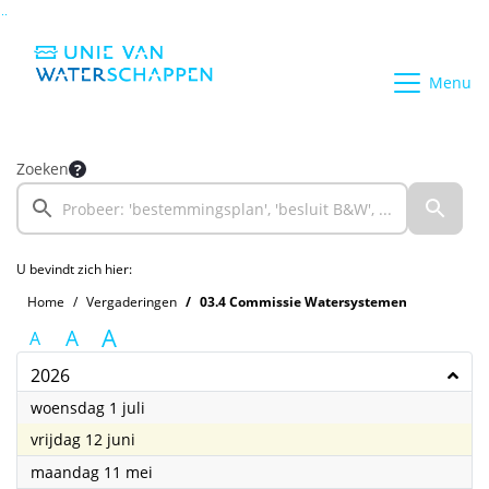
Ga naar de inhoud van deze pagina
Ga naar het zoeken
Ga naar het menu
Menu
Zoeken
U bevindt zich hier:
Home
Vergaderingen
03.4 Commissie Watersystemen
A
A
A
2026
2026
woensdag 1 juli
2026
vrijdag 12 juni
2026
maandag 11 mei