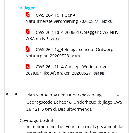
Bijlagen
CWS 26-11e_4 QenA
Natuurherstelverordening 20260527
147 KB
CWS 26-11d_4 260604 Oplegger CWS NHV
WBA en NP
77 KB
CWS 26-11g_4 Bijlage concept Ontwerp-
Natuurplan 20260528
7 MB
CWS 26-11f _4 Concept Wederkerige
Bestuurlijke Afspraken 20260527
324 KB
5
Plan van Aanpak en Onderzoeksvraag
Gedragscode Beheer & Onderhoud (bijlage CWS
26-12a_5 t/m d. Besluitvormend).
Gevraagd besluit
Instemmen met het voorstel om als gezamenlijke
waterschappen te investeren in het vergroten