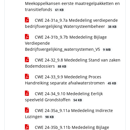
Meekoppelkansen eerste maatregelpakketten en
transitiefonds
61 KB
CWE 24-31a_9.7a Mededeling verdiepende
bedrijfsvergelijking Watersysteembeheer
38 KB
CWE 24-31b_9.7b Mededeling Bijlage
Verdiepende
Bedrijfsvergelijking_watersystemen_V5
9 MB
CWE 24-32_9.8 Mededeling Stand van zaken
Bodemdossiers
88 KB
CWE 24-33_9.9 Mededeling Proces
Handreiking separate afvalwaterstromen
45 KB
CWE 24-34_9.10 Mededeling Eerlijk
speelveld Grondstoffen
54 KB
CWE 24-35a_9.11a Mededeling Indirecte
Lozingen
98 KB
CWE 24-35b_9.11b Mededeling Bijlage