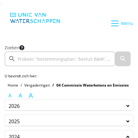
Ga naar de inhoud van deze pagina
Ga naar het zoeken
Ga naar het menu
Menu
Zoeken
U bevindt zich hier:
Home
Vergaderingen
04 Commissie Waterketens en Emissies
A
A
A
2026
2025
2024