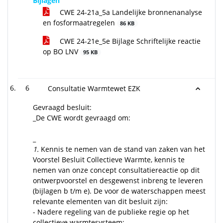
Bijlagen
CWE 24-21a_5a Landelijke bronnenanalyse
en fosformaatregelen
86 KB
CWE 24-21e_5e Bijlage Schriftelijke reactie
op BO LNV
95 KB
6
Consultatie Warmtewet EZK
Gevraagd besluit:
_De CWE wordt gevraagd om:
_
1.
Kennis te nemen van de stand van zaken van het
Voorstel Besluit Collectieve Warmte, kennis te
nemen van onze concept consultatiereactie op dit
ontwerpvoorstel en desgewenst inbreng te leveren
(bijlagen b t/m e). De voor de waterschappen meest
relevante elementen van dit besluit zijn:
- Nadere regeling van de publieke regie op het
collectieve warmtesysteem;