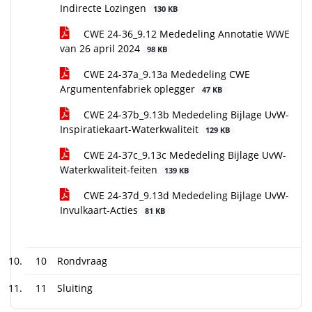
Indirecte Lozingen
130 KB
CWE 24-36_9.12 Mededeling Annotatie WWE
van 26 april 2024
98 KB
CWE 24-37a_9.13a Mededeling CWE
Argumentenfabriek oplegger
47 KB
CWE 24-37b_9.13b Mededeling Bijlage UvW-
Inspiratiekaart-Waterkwaliteit
129 KB
CWE 24-37c_9.13c Mededeling Bijlage UvW-
Waterkwaliteit-feiten
139 KB
CWE 24-37d_9.13d Mededeling Bijlage UvW-
Invulkaart-Acties
81 KB
10
Rondvraag
11
Sluiting